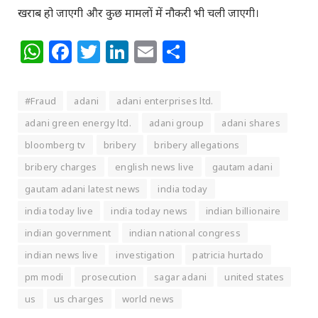
खराब हो जाएगी और कुछ मामलों में नौकरी भी चली जाएगी।
WhatsApp
Facebook
Twitter
LinkedIn
Email
Share
#Fraud
adani
adani enterprises ltd.
adani green energy ltd.
adani group
adani shares
bloomberg tv
bribery
bribery allegations
bribery charges
english news live
gautam adani
gautam adani latest news
india today
india today live
india today news
indian billionaire
indian government
indian national congress
indian news live
investigation
patricia hurtado
pm modi
prosecution
sagar adani
united states
us
us charges
world news