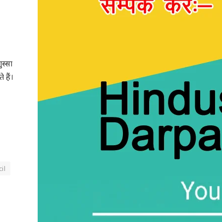
ुस्सा
 हैं।
il