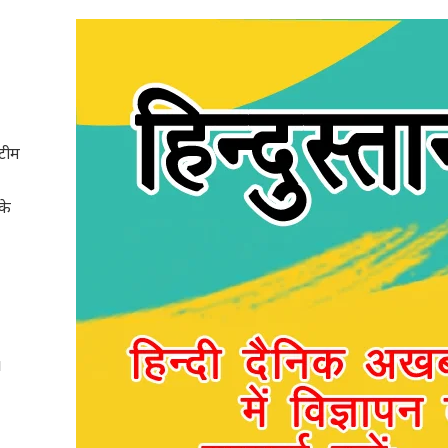
 टीम
के
।