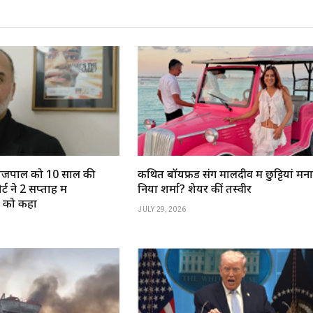
ण तेजपाल को 10 साल की
कथित बॉयफ्रेंड संग मालदीव में छुट्टियां मना
ट ने 2 सप्ताह में
निया शर्मा? शेयर कीं तस्वीरें
े को कहा
JULY 29, 2026