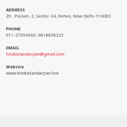
ADDRESS
20 , Pocket- 2, Sector-24, Rohini, New Delhi-110085
PHONE
011-27054363, 9818838223
EMAIL
hindustandarpan@gmail.com
Website
www.hindustandarpan.live