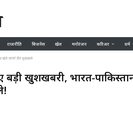
राजनीति
बिजनेस
खेल
मनोरंजन
करिअर
धर्म
 खेले जाएंगे तीन मुकाबले!
लिए बड़ी खुशखबरी, भारत-पाकिस्ता
े!