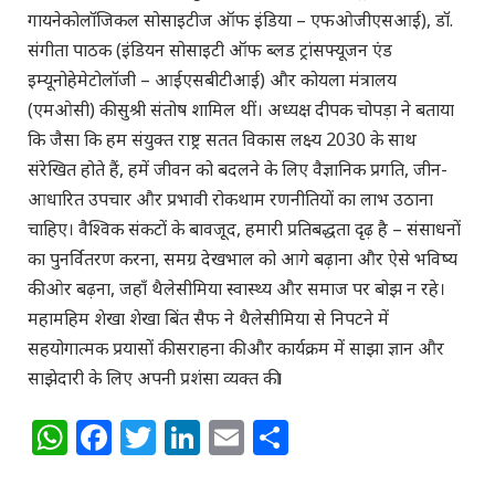
गायनेकोलॉजिकल सोसाइटीज ऑफ इंडिया – एफओजीएसआई), डॉ.
संगीता पाठक (इंडियन सोसाइटी ऑफ ब्लड ट्रांसफ्यूजन एंड
इम्यूनोहेमेटोलॉजी – आईएसबीटीआई) और कोयला मंत्रालय
(एमओसी) की सुश्री संतोष शामिल थीं। अध्यक्ष दीपक चोपड़ा ने बताया
कि जैसा कि हम संयुक्त राष्ट्र सतत विकास लक्ष्य 2030 के साथ
संरेखित होते हैं, हमें जीवन को बदलने के लिए वैज्ञानिक प्रगति, जीन-
आधारित उपचार और प्रभावी रोकथाम रणनीतियों का लाभ उठाना
चाहिए। वैश्विक संकटों के बावजूद, हमारी प्रतिबद्धता दृढ़ है – संसाधनों
का पुनर्वितरण करना, समग्र देखभाल को आगे बढ़ाना और ऐसे भविष्य
की ओर बढ़ना, जहाँ थैलेसीमिया स्वास्थ्य और समाज पर बोझ न रहे।
महामहिम शेखा शेखा बिंत सैफ ने थैलेसीमिया से निपटने में
सहयोगात्मक प्रयासों की सराहना की और कार्यक्रम में साझा ज्ञान और
साझेदारी के लिए अपनी प्रशंसा व्यक्त की।
WhatsApp
Facebook
Twitter
LinkedIn
Email
Share