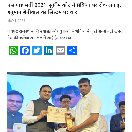
एसआई भर्ती 2021: सुप्रीम कोर्ट ने प्रक्रिया पर रोक लगाई,
हनुमान बेनीवाल का सिस्टम पर वार
MAY 4, 2026
जयपुर: राजस्थान की सियासत और युवाओं के भविष्य से जुड़ी सबसे बड़ी खबर
देश की सर्वोच्च अदालत से आई है। राजस्थान…
W
F
T
Li
E
S
h
a
w
n
m
h
at
c
itt
k
ai
ar
s
e
e
e
l
e
A
b
r
dI
p
o
n
p
o
k