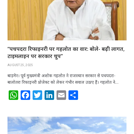
p
o
k
“पचपदरा रिफाइनरी पर गहलोत का वार: बोले- बढ़ी लागत,
टाइमलाइन पर सरकार चुप”
AUGUST 25, 2025
बाड़मेर। पूर्व मुख्यमंत्री अशोक गहलोत ने राजस्थान सरकार से पचपदरा-
बालोतरा रिफाइनरी प्रोजेक्ट को लेकर गंभीर सवाल उठाए हैं। गहलोत ने…
W
F
T
Li
E
S
h
a
w
n
m
h
at
c
itt
k
ai
ar
s
e
e
e
l
e
A
b
r
dI