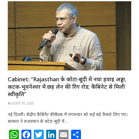
s
e
e
e
l
e
A
b
r
dI
p
o
n
p
o
k
Cabinet: “Rajasthan के कोटा-बूंदी में नया हवाई अड्डा,
कटक-भुवनेश्वर में छह लेन की रिंग रोड; कैबिनेट से मिली
स्वीकृति”
AUGUST 19, 2025
नई दिल्ली। केंद्रीय कैबिनैट की बैठक में मंगलवार को कई बड़े फैसले लिए गए।
सरकार ने राजस्थान के कोटा-बूंदी में…
W
F
T
Li
E
S