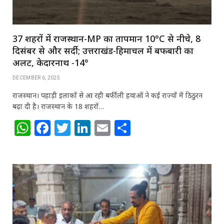
37 शहरों में राजस्थान-MP का तापमान 10°C से नीचे, 8
दिसंबर से और सर्दी; उत्तराखंड-हिमाचल में बर्फबारी का
अलर्ट, केदारनाथ -14°
DECEMBER 6, 2025
राजस्थान। पहाड़ी इलाकों से आ रही बर्फीली हवाओं ने कई राज्यों में ठिठुरन
बढ़ा दी है। राजस्थान के 18 शहरों…
W
F
T
Li
E
S
h
a
w
n
m
h
at
c
itt
k
ai
ar
s
e
e
e
l
e
A
b
r
dI
p
o
n
p
o