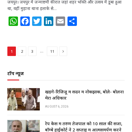
जयपुर। जयपुर में जन्माष्टमी की रात जहां शहर भक्ति और उत्सव में डूबा हुआ
था, वहीं मुहाना थाना इलाके से…
W
F
T
Li
E
S
h
a
w
n
m
h
at
c
itt
k
ai
ar
s
e
e
e
l
e
Next
…
1
2
3
11
A
b
r
dI
p
o
n
टॉप न्यूज
p
o
k
खड़गे-रिजिजू में सदन में नोकझोंक, बोले- बोलना
मेरा अधिकार
AUGUST 6, 2026
रेप केस में तरुण तेजपाल को 10 साल की सजा,
बॉम्बे हाईकोर्ट ने 2 सप्ताह में आत्मसमर्पण करने