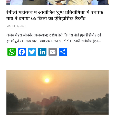
रंगीलो महोत्सव में आयोजित ‘दुग्ध प्रतियोगिता’ मे एचएफ
गाय ने बनाया 65 किलो का ऐतिहासिक रिकॉर्ड
MARCH 6, 2026
अजय मेहरा जोबनेर (राजस्थान) राष्ट्रीय डेरी विकास बोर्ड (एनडीडीबी) एवं
इसकी पूर्ण स्वामित्व वाली सहायक संस्था एनडीडीबी डेयरी सर्विसेज़ (एन…
W
F
T
Li
E
S
h
a
w
n
m
h
at
c
itt
k
ai
ar
s
e
e
e
l
e
A
b
r
dI
p
o
n
p
o
k