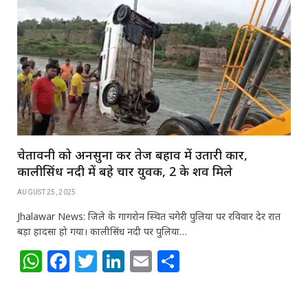
A
b
r
dI
p
o
n
p
o
k
चेतावनी को अनसुना कर तेज बहाव में उतारी कार,
कालीसिंध नदी में बहे चार युवक, 2 के शव मिले
AUGUST 25, 2025
Jhalawar News: जिले के गागरोन स्थित चगेरी पुलिया पर रविवार देर रात
बड़ा हादसा हो गया। कालीसिंध नदी पर पुलिया…
W
F
T
Li
E
S
h
a
w
n
m
h
at
c
itt
k
ai
ar