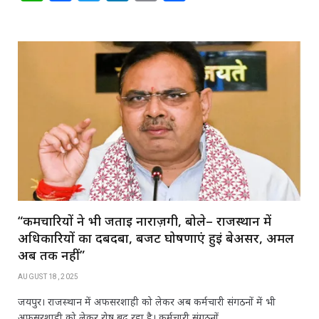
h
a
w
n
m
h
at
c
itt
k
ai
ar
s
e
e
e
l
e
A
b
r
dI
p
o
n
p
o
k
“कर्मचारियों ने भी जताई नाराज़गी, बोले– राजस्थान में
अधिकारियों का दबदबा, बजट घोषणाएं हुईं बेअसर, अमल
अब तक नहीं”
AUGUST 18, 2025
जयपुर। राजस्थान में अफसरशाही को लेकर अब कर्मचारी संगठनों में भी
अफसरशाही को लेकर रोष बढ़ रहा है। कर्मचारी संगठनों…