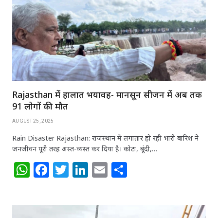
p
o
n
p
o
k
Rajasthan में हालात भयावह- मानसून सीजन में अब तक
91 लोगों की मौत
AUGUST 25, 2025
Rain Disaster Rajasthan: राजस्थान में लगातार हो रही भारी बारिश ने
जनजीवन पूरी तरह अस्त-व्यस्त कर दिया है। कोटा, बूंदी,…
W
F
T
Li
E
S
h
a
w
n
m
h
at
c
itt
k
ai
ar
s
e
e
e
l
e