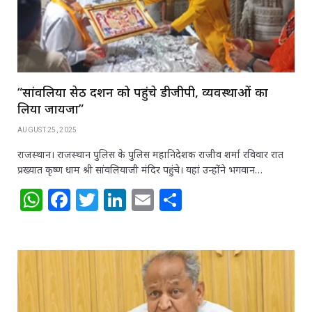
k
“सांवलिया सेठ दर्शन को पहुंचे डीजीपी, व्यवस्थाओं का
लिया जायजा”
AUGUST 25, 2025
राजस्थान। राजस्थान पुलिस के पुलिस महानिदेशक राजीव शर्मा रविवार रात
प्रख्यात कृष्ण धाम श्री सांवलियाजी मंदिर पहुंचे। यहां उन्होंने भगवान…
W
F
T
Li
E
S
h
a
w
n
m
h
at
c
itt
k
ai
ar
s
e
e
e
l
e
A
b
r
dI
p
o
n