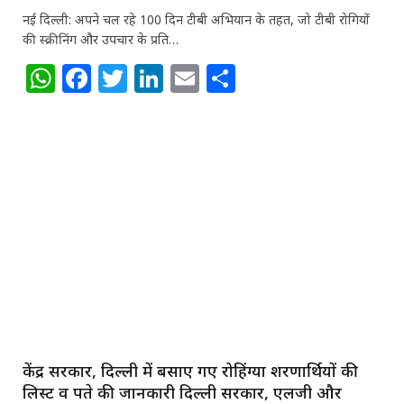
k
नई दिल्ली: अपने चल रहे 100 दिन टीबी अभियान के तहत, जो टीबी रोगियों
की स्क्रीनिंग और उपचार के प्रति…
W
F
T
Li
E
S
h
a
w
n
m
h
at
c
itt
k
ai
ar
s
e
e
e
l
e
A
b
r
dI
p
o
n
p
o
k
केंद्र सरकार, दिल्ली में बसाए गए रोहिंग्या शरणार्थियों की
लिस्ट व पते की जानकारी दिल्ली सरकार, एलजी और