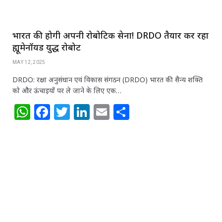
भारत की होगी अपनी रोबोटिक सेना! DRDO तैयार कर रहा
ह्यूमेनॉयड युद्ध रोबोट
MAY 12, 2025
DRDO: रक्षा अनुसंधान एवं विकास संगठन (DRDO) भारत की सैन्य शक्ति
को और ऊंचाइयों पर ले जाने के लिए एक…
W
F
T
Li
E
S
h
a
w
n
m
h
at
c
itt
k
ai
ar
s
e
e
e
l
e
A
b
r
dI
p
o
n
p
o