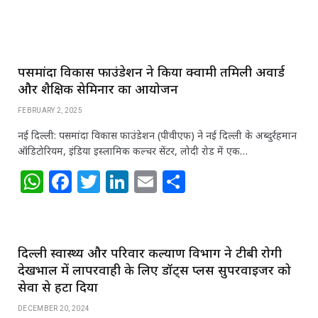
k
पसमांदा विकास फाउंडेशन ने किया क्वामी तमिली अवार्ड
और शैक्षिक सेमिनार का आयोजन
FEBRUARY 2, 2025
नई दिल्ली: पसमांदा विकास फाउंडेशन (पीवीएफ) ने नई दिल्ली के अब्दुर्रहमान
ऑडिटोरियम, इंडिया इस्लामिक कल्चर सेंटर, लोदी रोड में एक…
W
F
T
Li
E
S
h
a
w
n
m
h
at
c
itt
k
ai
ar
s
e
e
e
l
e
दिल्ली स्वास्थ्य और परिवार कल्याण विभाग ने टीबी रोगी
A
b
r
dI
देखभाल में लापरवाही के लिए डॉट्स प्लस सुपरवाइजर को
सेवा से हटा दिया
p
o
n
p
o
DECEMBER 20, 2024