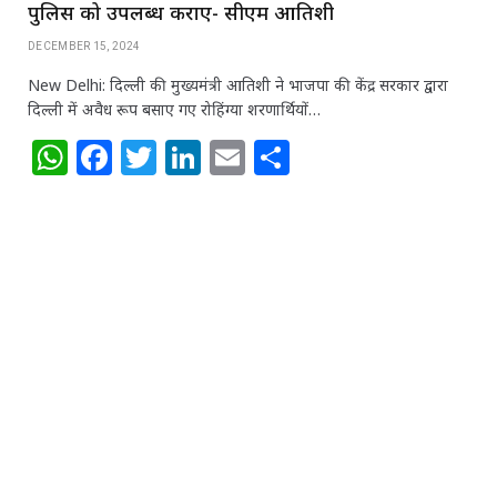
पुलिस को उपलब्ध कराए- सीएम आतिशी
DECEMBER 15, 2024
New Delhi: दिल्ली की मुख्यमंत्री आतिशी ने भाजपा की केंद्र सरकार द्वारा
दिल्ली में अवैध रूप बसाए गए रोहिंग्या शरणार्थियों…
W
F
T
Li
E
S
h
a
w
n
m
h
at
c
itt
k
ai
ar
s
e
e
e
l
e
A
b
r
dI
p
o
n
p
o
k