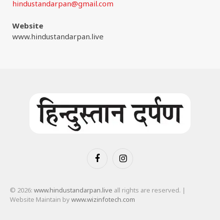
hindustandarpan@gmail.com
Website
www.hindustandarpan.live
Facebook
Instagram
© 2026:
www.hindustandarpan.live
all rights are reserved. |
Website Maintain by
www.wizinfotech.com