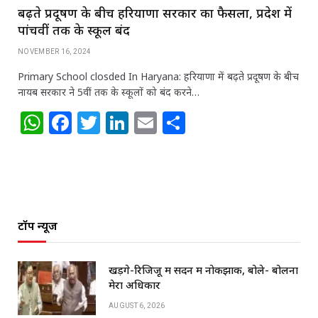
बढ़ते प्रदूषण के बीच हरियाणा सरकार का फैसला, प्रदेश में
पांचवीं तक के स्कूल बंद
NOVEMBER 16, 2024
Primary School closded In Haryana: हरियाणा में बढ़ते प्रदूषण के बीच
नायब सरकार ने 5वीं तक के स्कूलों को बंद करने…
W
F
T
Li
E
S
h
a
w
n
m
h
at
c
itt
k
ai
ar
s
e
e
e
l
e
A
b
r
dI
टॉप न्यूज
p
o
n
p
o
खड़गे-रिजिजू में सदन में नोकझोंक, बोले- बोलना
k
मेरा अधिकार
AUGUST 6, 2026