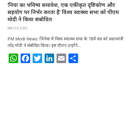
‘दुनिया का भविष्य समावेश, एक एकीकृत दृष्टिकोण और
सहयोग पर निर्भर करता है’ विश्व स्वास्थ्य सभा को पीएम
मोदी ने किया संबोधित
MAY 20, 2025
PM Modi News: जिनेवा में विश्व स्वास्थ्य सभा के 78वें सत्र को प्रधानमंत्री
नरेंद्र मोदी ने संबोधित किया। इस दौरान उन्होंने…
W
F
T
Li
E
S
h
a
w
n
m
h
at
c
itt
k
ai
ar
s
e
e
e
l
e
A
b
r
dI
p
o
n
p
o
k