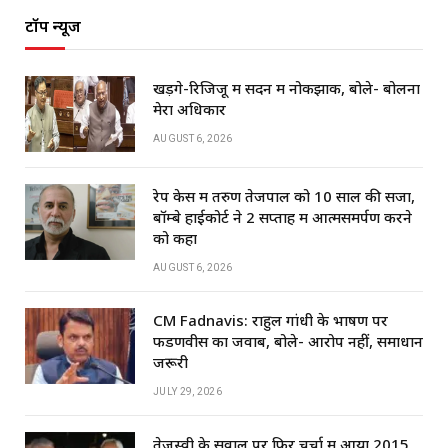
टॉप न्यूज
खड़गे-रिजिजू में सदन में नोकझोंक, बोले- बोलना
मेरा अधिकार
AUGUST 6, 2026
रेप केस में तरुण तेजपाल को 10 साल की सजा,
बॉम्बे हाईकोर्ट ने 2 सप्ताह में आत्मसमर्पण करने
को कहा
AUGUST 6, 2026
CM Fadnavis: राहुल गांधी के भाषण पर
फडणवीस का जवाब, बोले- आरोप नहीं, समाधान
जरूरी
JULY 29, 2026
तेजस्वी के सवाल पर फिर चर्चा में आया 2015