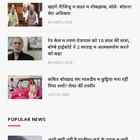
खड़गे-रिजिजू में सदन में नोकझोंक, बोले- बोलना
मेरा अधिकार
AUGUST 6, 2026
रेप केस में तरुण तेजपाल को 10 साल की सजा,
बॉम्बे हाईकोर्ट ने 2 सप्ताह में आत्मसमर्पण करने
को कहा
AUGUST 6, 2026
कथित बॉयफ्रेंड संग मालदीव में छुट्टियां मना रहीं
निया शर्मा? शेयर कीं तस्वीरें
JULY 29, 2026
POPULAR NEWS
अभी बुझी नहीं है गाजीपुर कूड़े के पहाड़ में लगी