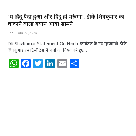
“मैं हिंदू पैदा हुआ और हिंदू ही मरूंगा”, डीके शिवकुमार का
चौंकाने वाला बयान आया सामने
FEBRUARY 27, 2025
DK ShivKumar Statement On Hindu: कर्नाटक के उप मुख्यमंत्री डीके
शिवकुमार इन दिनों देश में चर्चा का विषय बने हुए…
W
F
T
Li
E
S
h
a
w
n
m
h
at
c
itt
k
ai
ar
s
e
e
e
l
e
A
b
r
dI
p
o
n
p
o
k