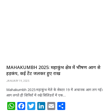
at
c
itt
k
ai
ar
s
e
e
e
l
e
A
b
r
dI
p
o
n
p
o
k
MAHAKUMBH 2025: महाकुंभ क्षेत्र में भीषण आग से
हड़कंप, कई टेंट जलकर हुए राख
JANUARY 19, 2025
Mahakumbh 2025:महाकुंभ मेले के सेक्टर 19 में अचानक आग लग गई।
आग लगते ही शिविरों में रखे सिलिंडरों में एक…
W
F
T
Li
E
S