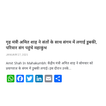
p
o
n
p
o
k
गृह मंत्री अमित शाह ने संतों के साथ संगम में लगाई डुबकी,
परिवार संग पहुंचे महाकुंभ
JANUARY 27, 2025
Amit Shah In Mahakumbh: केंद्रीय मंत्री अमित शाह ने सोमवार को
प्रयागराज के संगम में डुबकी लगाई। इस दौरान उनके…
W
F
T
Li
E
S
h
a
w
n
m
h
at
c
itt
k
ai
ar
s
e
e
e
l
e