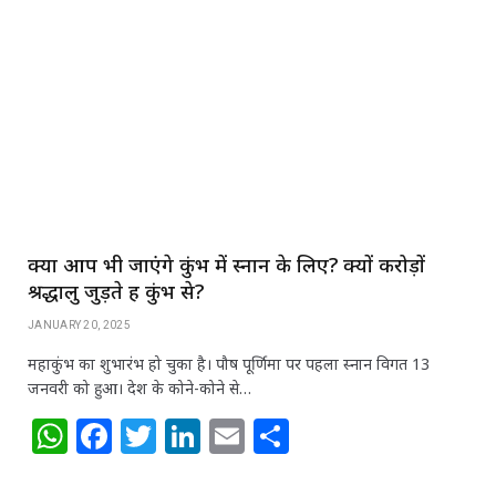
s
e
e
e
l
e
A
b
r
dI
p
o
n
p
o
k
क्या आप भी जाएंगे कुंभ में स्नान के लिए? क्यों करोड़ों
श्रद्धालु जुड़ते हैं कुंभ से?
JANUARY 20, 2025
महाकुंभ का शुभारंभ हो चुका है। पौष पूर्णिमा पर पहला स्नान विगत 13
जनवरी को हुआ। देश के कोने-कोने से…
W
F
T
Li
E
S
h
a
w
n
m
h