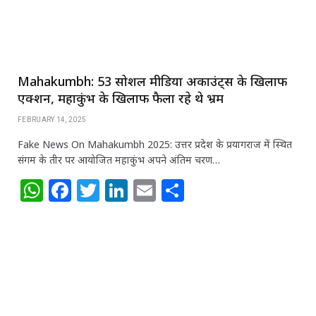
k
Mahakumbh: 53 सोशल मीडिया अकाउंट्स के खिलाफ
एक्शन, महाकुंभ के खिलाफ फैला रहे थे भ्रम
FEBRUARY 14, 2025
Fake News On Mahakumbh 2025: उत्तर प्रदेश के प्रयागराज में स्थित
संगम के तीर पर आयोजित महाकुंभ अपने अंतिम चरण…
W
F
T
Li
E
S
h
a
w
n
m
h
at
c
itt
k
ai
ar
s
e
e
e
l
e
A
b
r
dI
p
o
n