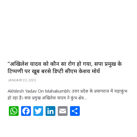
A
b
r
dI
p
o
n
p
o
k
“अखिलेश यादव को कौन सा रोग हो गया, सपा प्रमुख के
टिप्पणी पर खूब बरसे डिप्टी सीएम केशव मोर्य
JANUARY 23, 2025
Akhilesh Yadav On Mahakumbh: उत्तर प्रदेश के प्रयागराज में महाकुंभ
हो रहा है। सपा प्रमुख अखिलेश यादव ने कुंभ क्षेत्र…
W
F
T
Li
E
S
h
a
w
n
m
h
at
c
itt
k
ai
ar