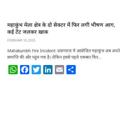
महाकुंभ मेला क्षेत्र के दो सेक्टर में फिर लगी भीषण आग,
कई टेंट जलकर खाक
FEBRUARY 15, 2025
Mahakumbh Fire Incident: प्रयागराज में आयोजित महाकुंभ अब अपने
समाप्ति की ओर पहुंच गया है। लेकिन इससे पहले एकबार फिर…
W
F
T
Li
E
S
h
a
w
n
m
h
at
c
itt
k
ai
ar
s
e
e
e
l
e
A
b
r
dI
p
o
n
p
o