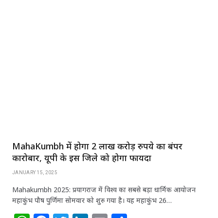
h
a
w
n
m
h
at
c
itt
k
ai
ar
s
e
e
e
l
e
A
b
r
dI
p
o
n
p
o
k
MahaKumbh में होगा 2 लाख करोड़ रुपये का बंपर
कारोबार, यूपी के इस जिले को होगा फायदा
JANUARY 15, 2025
Mahakumbh 2025: प्रयागराज में विश्व का सबसे बड़ा धार्मिक आयोजन
महाकुंभ पौष पुर्णिमा सोमवार को शुरु गया है। यह महाकुंभ 26…