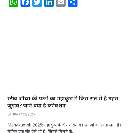
W
F
T
Li
E
S
h
a
w
n
m
h
at
c
itt
k
ai
ar
s
e
e
e
l
e
A
b
r
dI
p
o
n
p
o
k
स्टीव जॉब्स की पत्नी का महाकुंभ में किस संत से है गहरा
जुड़ाव? जानें क्या है कनेक्शन
JANUARY 13, 2025
Mahakumbh 2025: महाकुंभ के दौरान संत महात्माओं का तांता लगा है।
लेकिन एक संत ऐसे भी हैं, जिनसे मिलने के…