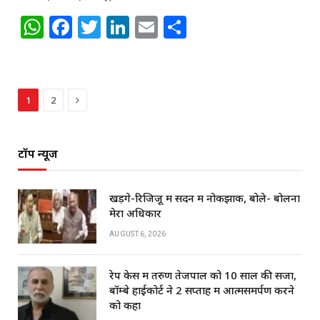
W
F
T
Li
E
S
h
a
w
n
m
h
at
c
itt
k
ai
ar
s
e
e
e
l
e
Next
1
2
A
b
r
dI
p
o
n
टॉप न्यूज
p
o
k
खड़गे-रिजिजू में सदन में नोकझोंक, बोले- बोलना
मेरा अधिकार
AUGUST 6, 2026
रेप केस में तरुण तेजपाल को 10 साल की सजा,
बॉम्बे हाईकोर्ट ने 2 सप्ताह में आत्मसमर्पण करने
को कहा