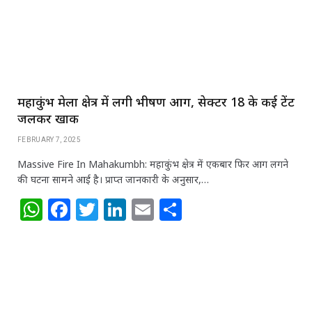
p
o
k
महाकुंभ मेला क्षेत्र में लगी भीषण आग, सेक्टर 18 के कई टेंट
जलकर खाक
FEBRUARY 7, 2025
Massive Fire In Mahakumbh: महाकुंभ क्षेत्र में एकबार फिर आग लगने
की घटना सामने आई है। प्राप्त जानकारी के अनुसार,…
W
F
T
Li
E
S
h
a
w
n
m
h
at
c
itt
k
ai
ar
s
e
e
e
l
e
A
b
r
dI