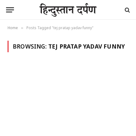
Home
Posts Tagged "tej pratap yadav funny"
»
BROWSING:
TEJ PRATAP YADAV FUNNY