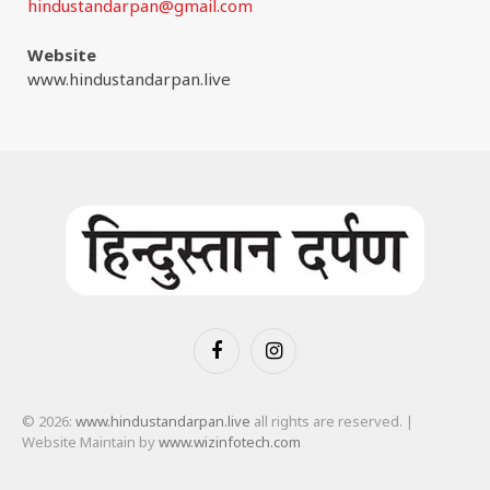
hindustandarpan@gmail.com
Website
www.hindustandarpan.live
Facebook
Instagram
© 2026:
www.hindustandarpan.live
all rights are reserved. |
Website Maintain by
www.wizinfotech.com