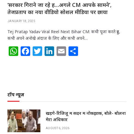
‘सरकार गिराने जा रहे हैं…अगले CM आपके सामने’,
तेजप्रताप का नया वीडियो सोशल मीडिया पर छाया
JANUARY 18, 2025
Tej Pratap Yadav Viral Reel Next Bihar CM: कभी पूजा करते हुए,
कभी अपने अनोखे अंदाज के लिए और कभी अपने…
W
F
T
Li
E
S
h
a
w
n
m
h
at
c
itt
k
ai
ar
s
e
e
e
l
e
A
b
r
dI
टॉप न्यूज
p
o
n
p
o
खड़गे-रिजिजू में सदन में नोकझोंक, बोले- बोलना
k
मेरा अधिकार
AUGUST 6, 2026