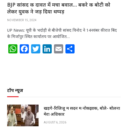
BJP सांसद की दावत में मचा बवाल… बकरे की बोटी को
लेकर युवक ने जड़ दिया थप्पड़
NOVEMBER 15, 2024
UP News: यूपी के भदोही से बीजेपी सांसद विनोद ने 14नवंबर की रात बिंद
के मिर्जापुर स्थित कार्यालय पर आयोजित…
W
F
T
Li
E
S
h
a
w
n
m
h
at
c
itt
k
ai
ar
s
e
e
e
l
e
A
b
r
dI
टॉप न्यूज
p
o
n
p
o
खड़गे-रिजिजू में सदन में नोकझोंक, बोले- बोलना
k
मेरा अधिकार
AUGUST 6, 2026