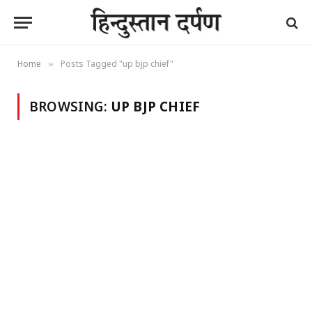
Home
Posts Tagged "up bjp chief"
»
BROWSING:
UP BJP CHIEF