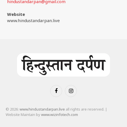
hindustandarpan@gmail.com
Website
www.hindustandarpan.live
Facebook
Instagram
© 2026:
www.hindustandarpan.live
all rights are reserved. |
Website Maintain by
www.wizinfotech.com