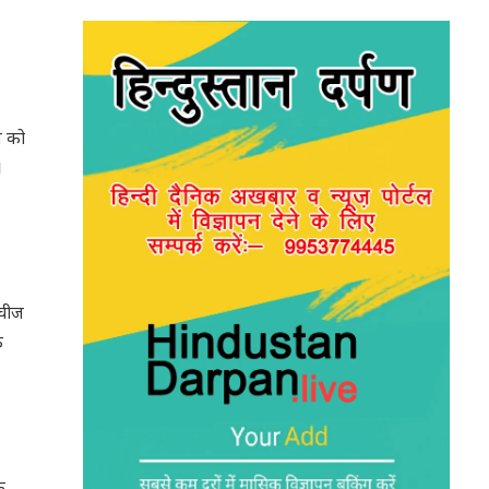
म को
।
 चीज
े
ि