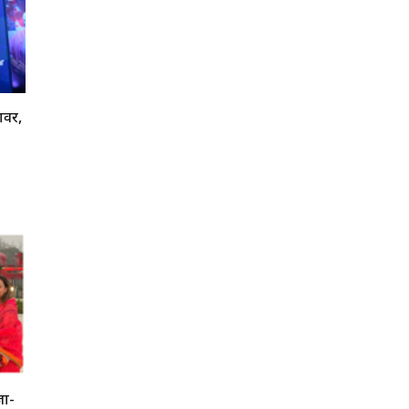
पावर,
ूजा-