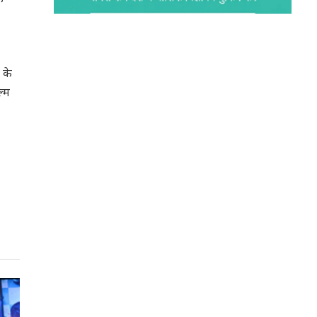
 के
ल्म