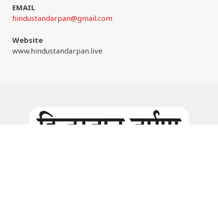
EMAIL
hindustandarpan@gmail.com
Website
www.hindustandarpan.live
Facebook
Instagram
© 2026:
www.hindustandarpan.live
all rights are reserved. |
Website Maintain by
www.wizinfotech.com