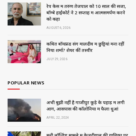
रेप केस में तरुण तेजपाल को 10 साल की सजा,
बॉम्बे हाईकोर्ट ने 2 सप्ताह में आत्मसमर्पण करने
को कहा
AUGUST 6, 2026
कथित बॉयफ्रेंड संग मालदीव में छुट्टियां मना रहीं
निया शर्मा? शेयर कीं तस्वीरें
JULY 29, 2026
POPULAR NEWS
अभी बुझी नहीं है गाजीपुर कूड़े के पहाड़ में लगी
आग, आसपास की कॉलोनियों में फैला धुआं
APRIL 22, 2024
मनी लॉन्ड्रिंग मामले में केजरीवाल की याचिका पर